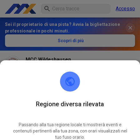
Accesso
Sei il proprietario di una pista? Avvia la bigliettazione
professionale in pochi minuti.
Scopri di più
MCC Wildeshausen
2 mesi fa
Regione diversa rilevata
Passando alla tua regione locale ti mostrerà eventi e
contenuti pertinenti alla tua zona, con orari visualizzati nel
tuo fuso orario.