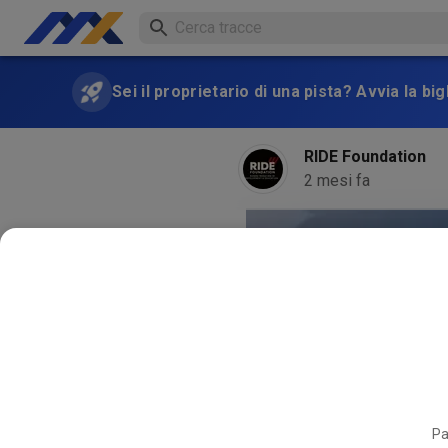
Sei il proprietario di una pista? Avvia la bi
RIDE Foundation
2 mesi fa
Pa