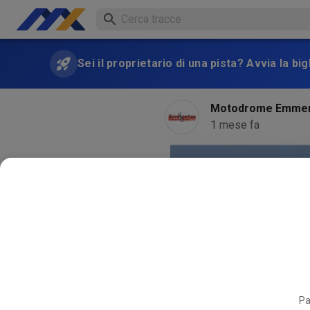
Sei il proprietario di una pista? Avvia la bi
Motodrome Emme
1 mese fa
Pa