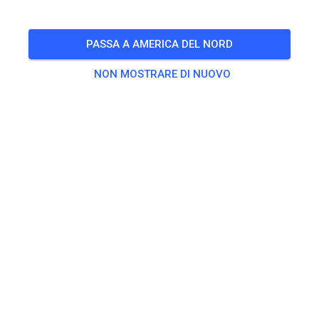
🎟️
1486 Ospiti
PASSA A AMERICA DEL NORD
NON MOSTRARE DI NUOVO
Esercitarsi
A/B
40,00 USD
C / BEGINNER PRACTICE
40,00 USD
Jumpers
40,00 USD
Non-Jumpers
40,00 USD
VET / WOMEN PRACTICE
40,00 USD