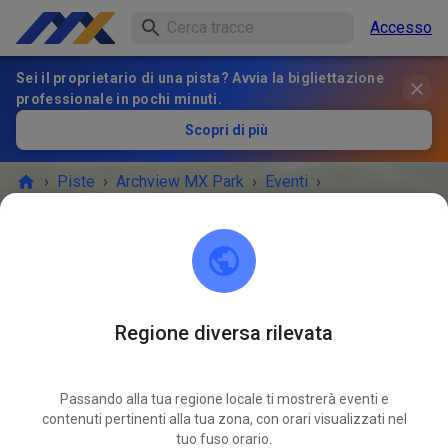
Accesso
Sei il proprietario di una pista? Avvia la bigliettazione
professionale in pochi minuti.
Scopri di più
›
Piste
›
Archview MX Park
›
Eventi
›
Supercross Practice
Archview MX Park
East St. Louis, IL 62203
Regione diversa rilevata
L'EVENTO È FINITO!
Passando alla tua regione locale ti mostrerà eventi e
Supercross Practice
contenuti pertinenti alla tua zona, con orari visualizzati nel
APR
03
tuo fuso orario.
venerdì
18:00
-
22:00