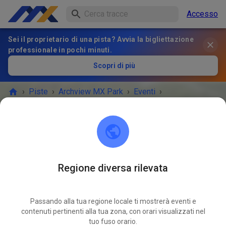
Accesso
Sei il proprietario di una pista? Avvia la bigliettazione
professionale in pochi minuti.
Scopri di più
›
Piste
›
Archview MX Park
›
Eventi
›
Gateway to Success 2
Archview MX Park
East St. Louis, IL 62203
Regione diversa rilevata
L'EVENTO È FINITO!
Passando alla tua regione locale ti mostrerà eventi e
2
Gateway to Success 2
contenuti pertinenti alla tua zona, con orari visualizzati nel
APR
25
tuo fuso orario.
sabato
10:00
-
domenica
08:00