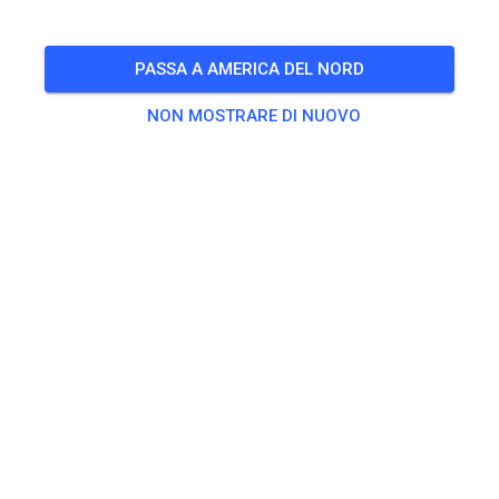
🎟️
1254 Ospiti
PASSA A AMERICA DEL NORD
NON MOSTRARE DI NUOVO
Ammissione al cancello
Friday thru Sunday
30,00 USD
Saturday thru Sunday
25,00 USD
Sunday Only
20,00 USD
Thursday thru Sunday
35,00 USD
Esercitarsi
Classi di gara