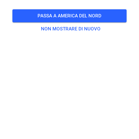
PASSA A AMERICA DEL NORD
NON MOSTRARE DI NUOVO
Pista non trovata
Per favore, controlla il link o cerca tutte le piste MX su MX
Tickets.
CERCA TUTTE LE TRACCE