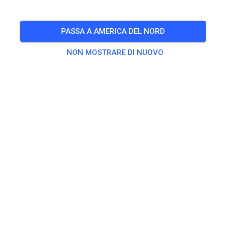
domenica
10:00
-
16:00
Non-prep practice from 10 to 4 Sunday
PASSA A AMERICA DEL NORD
🎟️
121 Ospiti
,
148 Membri
NON MOSTRARE DI NUOVO
Esercitarsi
Non-prepped Practice
18,60 USD