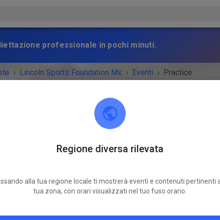
gliettazione professionale in pochi minuti.
ste
›
Lincoln Sports Foundation Mx
›
Eventi
›
Practice
Regione diversa rilevata
Lincoln Sports Foundation Mx
Lincoln, NE 68517
ssando alla tua regione locale ti mostrerà eventi e contenuti pertinenti a
TO È FINITO!
tua zona, con orari visualizzati nel tuo fuso orario.
Practice
domenica
12:00
-
18:00