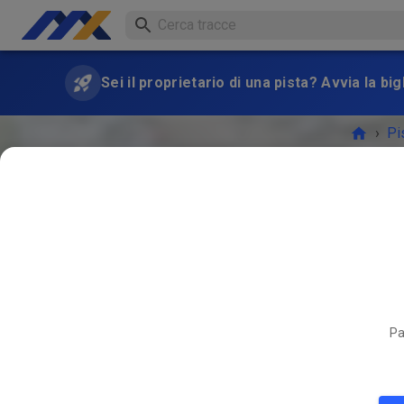
Sei il proprietario di una pista? Avvia la bi
›
Pi
Pa
L'EVEN
APR
19