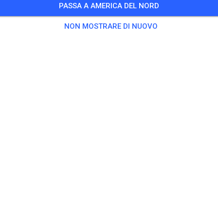
PASSA A AMERICA DEL NORD
1 Ospiti
,
181 Membri
NON MOSTRARE DI NUOVO
citarsi
prepped Practice
18,60 U