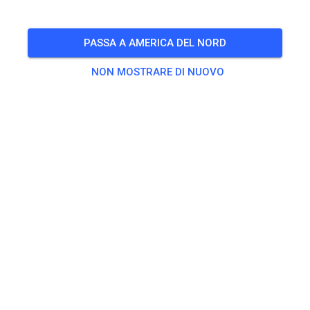
🎟️
Esaurito per gli ospiti
PASSA A AMERICA DEL NORD
NON MOSTRARE DI NUOVO
Esercitarsi
Gastfahrer Training
22,00 €