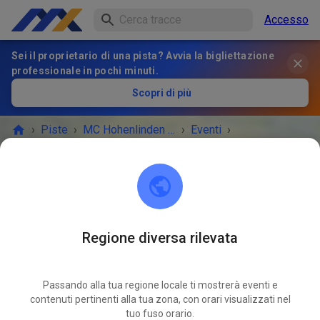
Accesso
Sei il proprietario di una pista? Avvia la bigliettazione
professionale in pochi minuti.
Scopri di più
›
Piste
›
MC Hohenlinden e.V.
›
Eventi
›
Gastfahrer Ticket 85-450cc
MC Hohenlinden e.V.
85664 Hohenlinden
Regione diversa rilevata
L'EVENTO È FINITO!
Passando alla tua regione locale ti mostrerà eventi e
Gastfahrer Ticket 85-450cc
contenuti pertinenti alla tua zona, con orari visualizzati nel
MAG
30
tuo fuso orario.
sabato
13:00
-
16:00