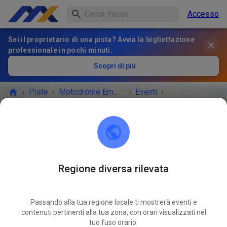
Accesso
Sei il proprietario di una pista? Avvia la bigliettazione
professionale in pochi minuti.
Scopri di più
›
Piste
›
Motodrome Emmen
›
Eventi
›
Vrije Training Dinsdag
Motodrome Emmen
7881 XA Emmer-Compascuum
Regione diversa rilevata
L'EVENTO È FINITO!
Passando alla tua regione locale ti mostrerà eventi e
Vrije Training Dinsdag
contenuti pertinenti alla tua zona, con orari visualizzati nel
GIU
17
tuo fuso orario.
martedì
12:00
-
20:30