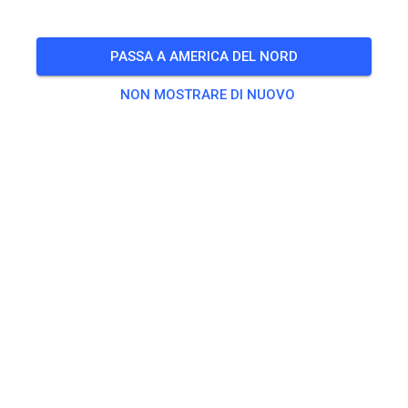
🎟️
498 Ospiti
,
499 Membri
PASSA A AMERICA DEL NORD
NON MOSTRARE DI NUOVO
Esercitarsi
Dagpas Solo
20,00 €