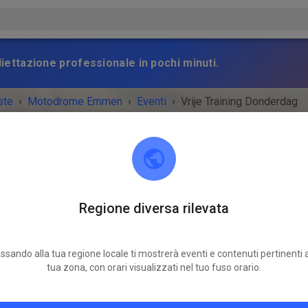
gliettazione professionale in pochi minuti.
ste
›
Motodrome Emmen
›
Eventi
›
Vrije Training Donderdag
Regione diversa rilevata
Motodrome Emmen
7881 XA Emmer-Compascuum
ssando alla tua regione locale ti mostrerà eventi e contenuti pertinenti a
TO È FINITO!
tua zona, con orari visualizzati nel tuo fuso orario.
Vrije Training Donderdag
giovedì
12:00
-
18:30