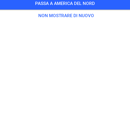
PASSA A AMERICA DEL NORD
5 Ospiti
,
500 Membri
NON MOSTRARE DI NUOVO
citarsi
as Solo
20,00