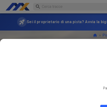
Sei il proprietario di una pista? Avvia la bi
›
Pi
Pa
L'EVEN
MAR
12