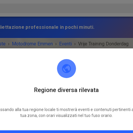
gliettazione professionale in pochi minuti.
ste
›
Motodrome Emmen
›
Eventi
›
Vrije Training Donderdag
Regione diversa rilevata
Motodrome Emmen
7881 XA Emmer-Compascuum
ssando alla tua regione locale ti mostrerà eventi e contenuti pertinenti a
TO È FINITO!
tua zona, con orari visualizzati nel tuo fuso orario.
Vrije Training Donderdag
giovedì
12:00
-
19:30