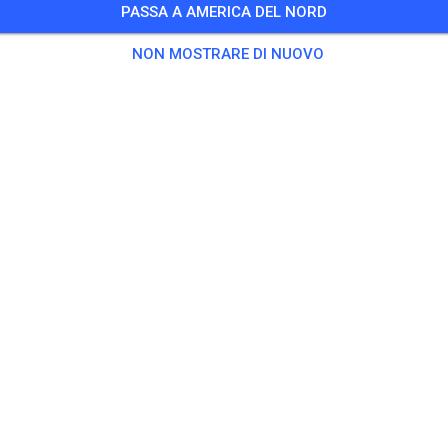
PASSA A AMERICA DEL NORD
5 Ospiti
,
498 Membri
NON MOSTRARE DI NUOVO
citarsi
as Solo
20,00