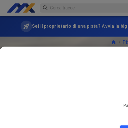
Sei il proprietario di una pista? Avvia la bi
›
Pi
Pa
L'EVEN
APR
03