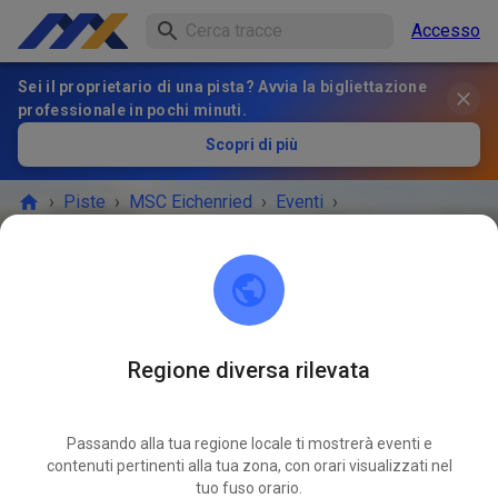
Accesso
Sei il proprietario di una pista? Avvia la bigliettazione
professionale in pochi minuti.
Scopri di più
›
Piste
›
MSC Eichenried
›
Eventi
›
öffentliches Training
MSC Eichenried
85452 Eichenried
Regione diversa rilevata
L'EVENTO È FINITO!
Passando alla tua regione locale ti mostrerà eventi e
öffentliches Training
contenuti pertinenti alla tua zona, con orari visualizzati nel
MAG
23
tuo fuso orario.
sabato
14:00
-
17:00