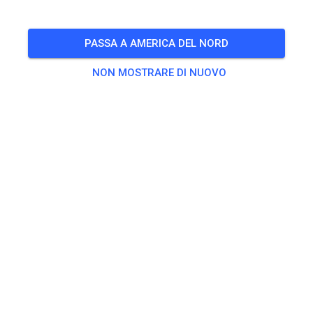
für Mitglieder
PASSA A AMERICA DEL NORD
🎟️
88 Ospiti
,
60 Membri
NON MOSTRARE DI NUOVO
Esercitarsi
50, 65, 85 ccm und Einsteiger
15,00 €
ab 125 ccm
20,00 €
Elektrobike Erwachsene
20,00 €
Elektrobike Kids
15,00 €
Kinderstrecke
5,00 €