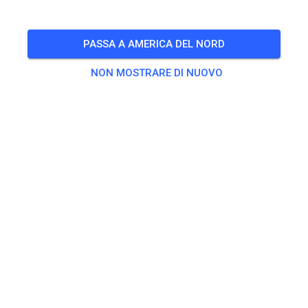
Unser Kinder- und Jugendtraining vermittelt jungen
Motorcross-Fahrern ab sechs Jahr altersgerecht und
PASSA A AMERICA DEL NORD
praxisnah die Grundlagen unseres Sports. Unter Anleitung
NON MOSTRARE DI NUOVO
erfahrener Trainer stehen Basics und Fahrtechnik im
Vordergrund.
🎟️
2 Ospiti
,
Esaurito per i membri
Esercitarsi
Jugendtraining
Jugendtraining 85ccm
10,00 €
Jugendtraining 125/250 ccm
10,00 €
Kindertraining