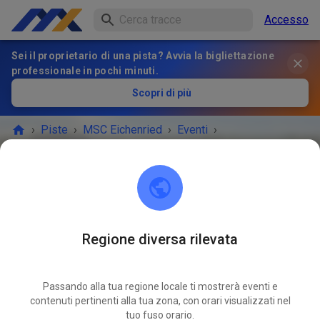
Accesso
Sei il proprietario di una pista? Avvia la bigliettazione
professionale in pochi minuti.
Scopri di più
›
Piste
›
MSC Eichenried
›
Eventi
›
Kinder- und Jugendtraining
MSC Eichenried
85452 Eichenried
Regione diversa rilevata
L'EVENTO È FINITO!
Passando alla tua regione locale ti mostrerà eventi e
Kinder- und Jugendtraining
APR
contenuti pertinenti alla tua zona, con orari visualizzati nel
08
mercoledì
16:45
-
19:45
tuo fuso orario.