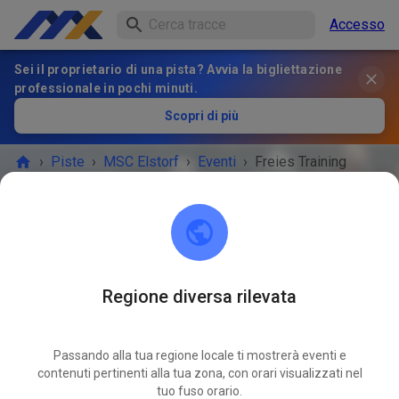
Accesso
Sei il proprietario di una pista? Avvia la bigliettazione
professionale in pochi minuti.
Scopri di più
›
Piste
›
MSC Elstorf
›
Eventi
›
Freies Training
MSC Elstorf
21629 Neu Wulmstorf / OT Elstorf
Regione diversa rilevata
L'EVENTO È FINITO!
Passando alla tua regione locale ti mostrerà eventi e
Freies Training
contenuti pertinenti alla tua zona, con orari visualizzati nel
AGO
16
tuo fuso orario.
sabato
09:00
-
18:00