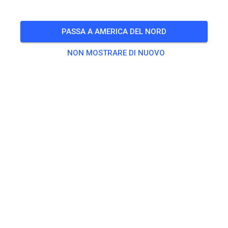
🎟️
89 Ospiti
,
48 Membri
PASSA A AMERICA DEL NORD
NON MOSTRARE DI NUOVO
Esercitarsi
Kids Track
5,00 €
MX Track
25,00 €