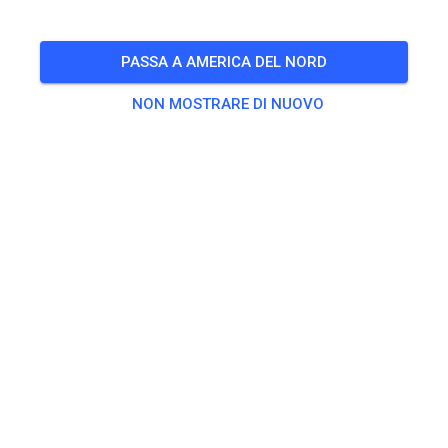
PASSA A AMERICA DEL NORD
NON MOSTRARE DI NUOVO
Pista non trovata
Per favore, controlla il link o cerca tutte le piste MX su MX
Tickets.
CERCA TUTTE LE TRACCE