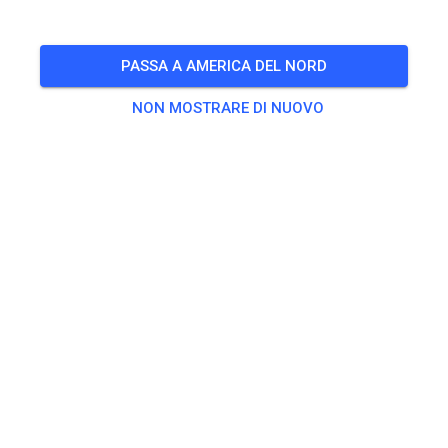
9:00 Uhr – 9:15 Uhr Jugend
9:15 Uhr – 9:55 Uhr Erwachsene
PASSA A AMERICA DEL NORD
9:55 Uhr – 10:15 Uhr Jugend
10:15 Uhr – 10:55 Uhr Erwachsene
NON MOSTRARE DI NUOVO
10:55 Uhr – 11:15 Uhr Jugend
11:15 Uhr - 11:55 Uhr Erwachsene
11:55 Uhr – 12:10 Uhr Jugend
Jugend = bis 85ccm, Erwachsene = ab 85ccm
🎟️
10 Ospiti
,
10 Membri
Esercitarsi
Beifahrer/-in Seitenwagen
0,00 €
Erwachsene ab 125ccm
20,00 €