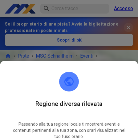
Accesso
Sei il proprietario di una pista? Avvia la bigliettazione
professionale in pochi minuti.
Scopri di più
›
Piste
›
MSC Schnaitheim
›
Eventi
›
Gäste- und Mitgliedertraining
MSC Schnaitheim
89520 Heidenheim an der Brenz
Regione diversa rilevata
Gäste- und Mitgliedertraining
OTT
11
domenica
09:00
-
12:10
Passando alla tua regione locale ti mostrerà eventi e
contenuti pertinenti alla tua zona, con orari visualizzati nel
Trainingszeiten:
tuo fuso orario.