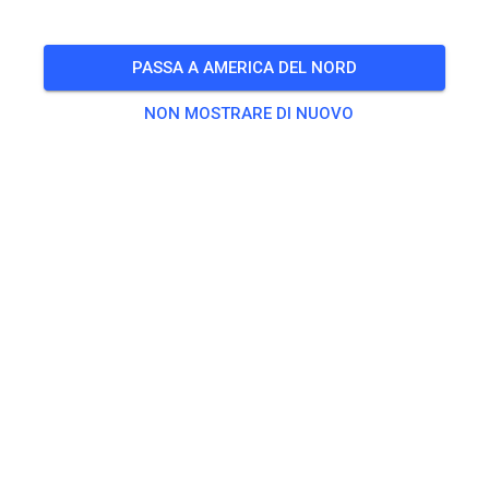
Gastfahrertraining
PASSA A AMERICA DEL NORD
🎟️
20 Ospiti
,
10 Membri
NON MOSTRARE DI NUOVO
Esercitarsi
Erwachsene Ganztags
20,00 €
Erwachsene Halber Tag
15,00 €
Kinder
10,00 €