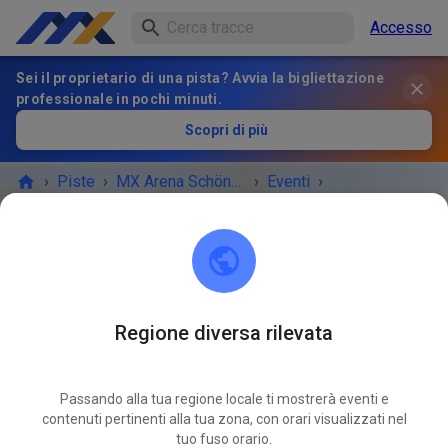
Accesso
Sei il proprietario di una pista? Avvia la bigliettazione
professionale in pochi minuti.
Scopri di più
›
Piste
›
MX Arena Schönfeld
›
Eventi
›
MX-Arenba-Schönfeld
MX Arena Schönfeld
16321 Bernau bei Berlin
Regione diversa rilevata
L'EVENTO È FINITO!
Passando alla tua regione locale ti mostrerà eventi e
MX-Arenba-Schönfeld
contenuti pertinenti alla tua zona, con orari visualizzati nel
OTT
04
tuo fuso orario.
sabato
09:00
-
18:00