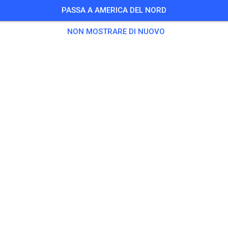
PASSA A AMERICA DEL NORD
NON MOSTRARE DI NUOVO
Thornwood MX
S
Williamstown, NY 13493-2825
Post
1
Seguace
1
Preferi
BIGLIETTI
PUBBLICAZIONI
INFO
ORARI DI APERTURA