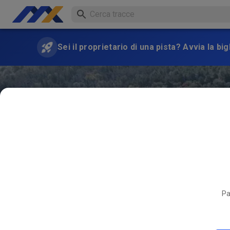
Sei il proprietario di una pista? Avvia la bi
Pa