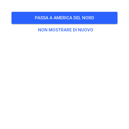
Freies Training auf dem Vereinsgelände
PASSA A AMERICA DEL NORD
🎟️
100 Ospiti
,
100 Membri
NON MOSTRARE DI NUOVO
Esercitarsi
Trainingsticket Fahrrad ab 15 Jahren/Erwachsene
5,00 €
Trainingsticket Fahrrad bis 14 Jahre
0,00 €
Trainingsticket Motorrad bis 14 Jahre
0,00 €
Trainingsticket Motorrad Erwachsene
10,00 €
Trainingsticket Motorrad Schüler/Studenten ab 15 Jahren
5,00 €