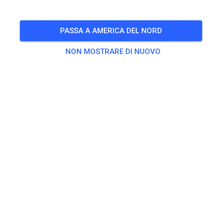
🎟️
100 Ospiti
,
100 Membri
28
°
PASSA A AMERICA DEL NORD
Esercitarsi
NON MOSTRARE DI NUOVO
Trainingsticket Fahrrad ab 15 Jahren/Erwachsene
5,00 €
Trainingsticket Fahrrad bis 14 Jahre
0,00 €
Trainingsticket Motorrad bis 14 Jahre
0,00 €
Trainingsticket Motorrad Erwachsene
10,00 €
Trainingsticket Motorrad Schüler/Studenten ab 15 Jahren
5,00 €