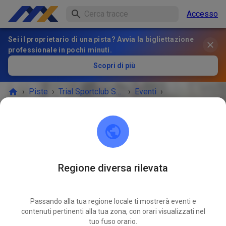
Accesso
Sei il proprietario di una pista? Avvia la bigliettazione
professionale in pochi minuti.
Scopri di più
›
Piste
›
Trial Sportclub Schönborn e.V. im ADAC
›
Eventi
›
Freies Training
Trial Sportclub Schönborn e.V. im ADAC
03253 Schönborn
Regione diversa rilevata
Freies Training
AGO
13
giovedì
08:00
-
20:00
Passando alla tua regione locale ti mostrerà eventi e
contenuti pertinenti alla tua zona, con orari visualizzati nel
Freies Training auf dem Vereinsgelände
tuo fuso orario.