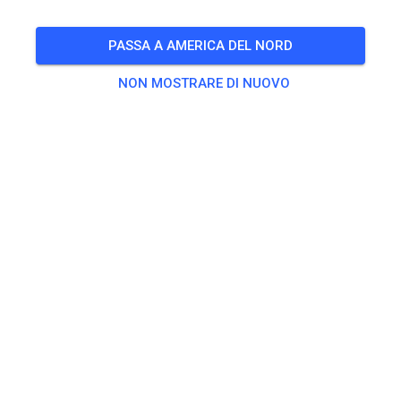
PASSA A AMERICA DEL NORD
NON MOSTRARE DI NUOVO
Pista non trovata
Per favore, controlla il link o cerca tutte le piste MX su MX
Tickets.
CERCA TUTTE LE TRACCE