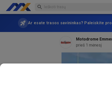
Ar esate trasos savininkas? Paleiskite pro
Motodrome Emme
prieš 1 mėnesį