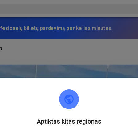
fesionalų bilietų pardavimą per kelias minutes.
n
Aptiktas kitas regionas