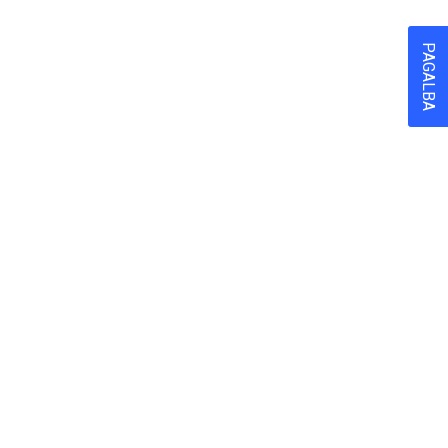
PAGALBA
p
Kalba
LT