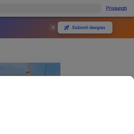
Prisijungti
Sužinoti daugiau