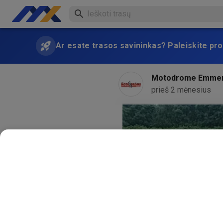
Ar esate trasos savininkas? Paleiskite pro
Motodrome Emme
prieš 2 mėnesius