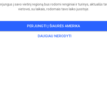
rjungus į savo vietinį regioną bus rodomi renginiai ir turinys, aktualūs t
vietovei, su laikais, rodomais tavo laiko juostoje.
PERJUNGTI Į ŠIAURĖS AMERIKA
DAUGIAU NERODYTI