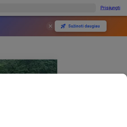
Prisijungti
Sužinoti daugiau