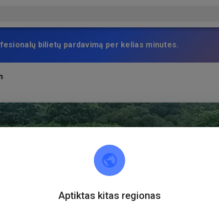
fesionalų bilietų pardavimą per kelias minutes.
n
Aptiktas kitas regionas