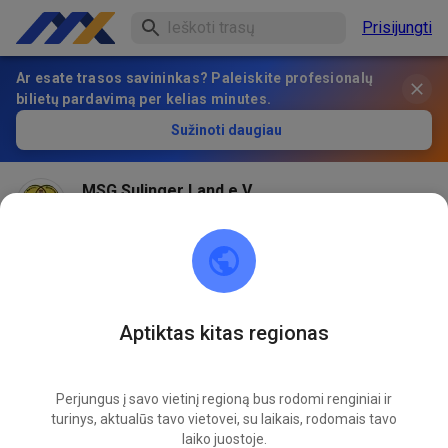
Prisijungti
Ar esate trasos savininkas? Paleiskite profesionalų
bilietų pardavimą per kelias minutes.
Sužinoti daugiau
MSG Sulinger Land e.V.
prieš 2 mėnesius
Hallo Sportsfreunde, wir haben alles versucht aber es
kam einfach zuviel Regen. Darum bleibt die Strecke am
Samstag geschlossen.
Aptiktas kitas regionas
324
0
Perjungus į savo vietinį regioną bus rodomi renginiai ir
turinys, aktualūs tavo vietovei, su laikais, rodomais tavo
laiko juostoje.