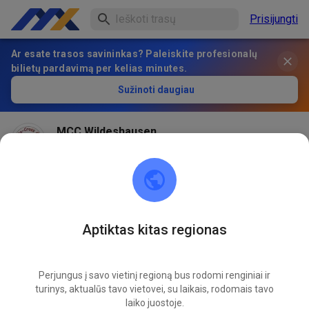
Prisijungti
Ar esate trasos savininkas? Paleiskite profesionalų
bilietų pardavimą per kelias minutes.
Sužinoti daugiau
MCC Wildeshausen
prieš 2 mėnesius
Aptiktas kitas regionas
Perjungus į savo vietinį regioną bus rodomi renginiai ir
turinys, aktualūs tavo vietovei, su laikais, rodomais tavo
laiko juostoje.