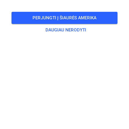
PERJUNGTI Į ŠIAURĖS AMERIKA
DAUGIAU NERODYTI
💥💥💥
572
0