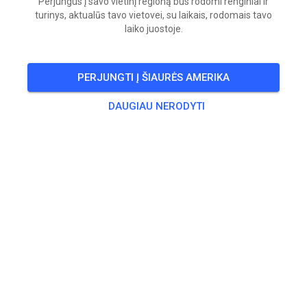
Perjungus į savo vietinį regioną bus rodomi renginiai ir
turinys, aktualūs tavo vietovei, su laikais, rodomais tavo
laiko juostoje.
PERJUNGTI Į ŠIAURĖS AMERIKA
DAUGIAU NERODYTI
Openingstijden: Deze Week & INSCHRIJVEN
CLUBWEDSTRIJD MORGEN!!
Ma, wo, do en vrijdag: 12 tot 21:00 uur!
Op wo om 15, 16 en 17 uur half uur vd jeugd!
Weekend open als altijd!
Dinsdag 23 juni (morgen) van 12:00 - 16:00 uur. Daarna