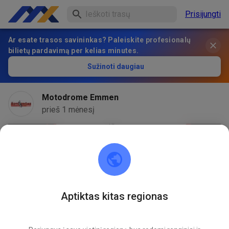
Prisijungti
Ar esate trasos savininkas? Paleiskite profesionalų
bilietų pardavimą per kelias minutes.
Sužinoti daugiau
Motodrome Emmen
prieš 1 mėnesį
Aptiktas kitas regionas