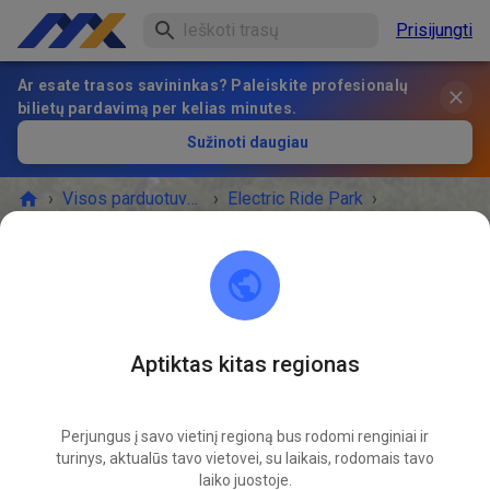
Prisijungti
Ar esate trasos savininkas? Paleiskite profesionalų
bilietų pardavimą per kelias minutes.
Sužinoti daugiau
›
Visos parduotuvės
›
Electric Ride Park
›
Stovyklavietės
Stovyklavietės
BILIETAI PARDUOTUVĖ
Prieinamos pasiūlymos
Aptiktas kitas regionas
Perjungus į savo vietinį regioną bus rodomi renginiai ir
turinys, aktualūs tavo vietovei, su laikais, rodomais tavo
laiko juostoje.