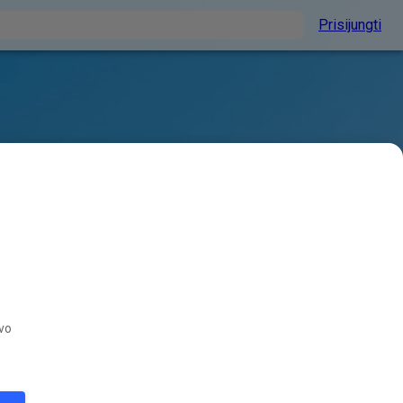
Prisijungti
avo