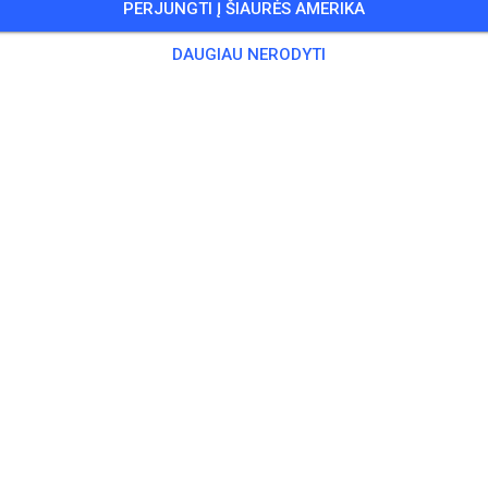
PERJUNGTI Į ŠIAURĖS AMERIKA
DAUGIAU NERODYTI
Trasa nerasta
Patikrink nuorodą arba ieškok visų MX trasų MX Tickets.
IEŠKOTI VISŲ TRASŲ