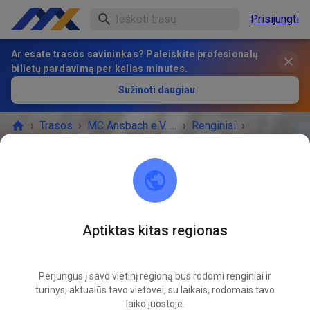
Prisijungti
Ar esate trasos savininkas? Paleiskite profesionalų
bilietų pardavimą per kelias minutes.
Sužinoti daugiau
›
Trasos
›
MC Ansbach e.V. im ADAC
›
Renginiai
›
Trainingstag
MC Ansbach e.V. im ADAC
91578 Leutershausen
Aptiktas kitas regionas
RENGINYS BAIGĖSI!
Perjungus į savo vietinį regioną bus rodomi renginiai ir
Trainingstag
turinys, aktualūs tavo vietovei, su laikais, rodomais tavo
10
31
laiko juostoje.
penktadienis
10:00
-
20:00