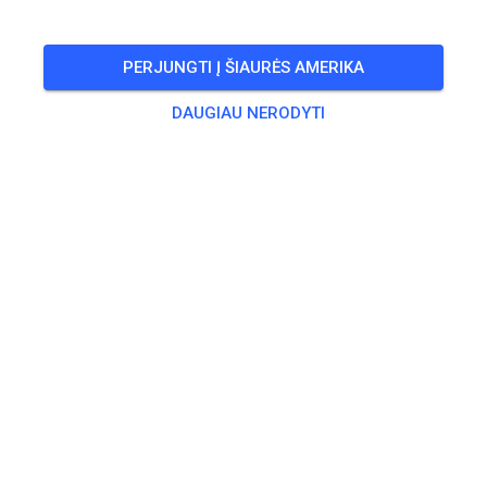
🎟️
18 Svečių
,
18 Narių
PERJUNGTI Į ŠIAURĖS AMERIKA
DAUGIAU NERODYTI
Treniruotė
Solo Motorräder bis 50 ccm
0,00 €
Solo Motorräder bis 65 ccm
10,00 €
Solo Motorräder bis 85ccm 2-Takt/ 150ccm 4 - Takt
15,00 €
Solo Motorräder über 85 ccm 2-Takt / 150 ccm 4-Takt
20,00 €