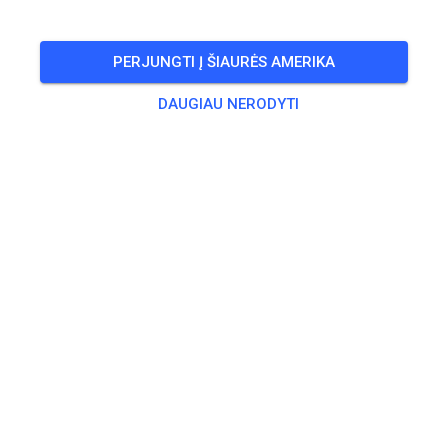
🎟️
93 Svečių
,
48 Narių
PERJUNGTI Į ŠIAURĖS AMERIKA
DAUGIAU NERODYTI
Treniruotė
Kids Track
5,00 €
MX Track
25,00 €