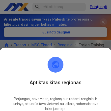
Prisijungti
Ar esate trasos savininkas? Paleiskite profesionalų
bilietų pardavimą per kelias minutes.
Sužinoti daugiau
›
Trasos
›
MSC Elstorf
›
Renginiai
›
Freies Training
MSC Elstorf
21629 Neu Wulmstorf / OT Elstorf
Aptiktas kitas regionas
RENGINYS BAIGĖSI!
Perjungus į savo vietinį regioną bus rodomi renginiai ir
Freies Training
turinys, aktualūs tavo vietovei, su laikais, rodomais tavo
09
06
laiko juostoje.
šeštadienis
09:00
-
18:00