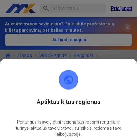
Prisijungti
Ar esate trasos savininkas? Paleiskite profesionalų
bilietų pardavimą per kelias minutes.
Sužinoti daugiau
›
Trasos
›
MSC Pegnitz
›
Renginiai
›
Jugend und Anfängertraining
MSC Pegnitz
Scharthammer
Aptiktas kitas regionas
Atšaukta
Perjungus į savo vietinį regioną bus rodomi renginiai ir
Absage wegen schlechtem Wetter
turinys, aktualūs tavo vietovei, su laikais, rodomais tavo
laiko juostoje.