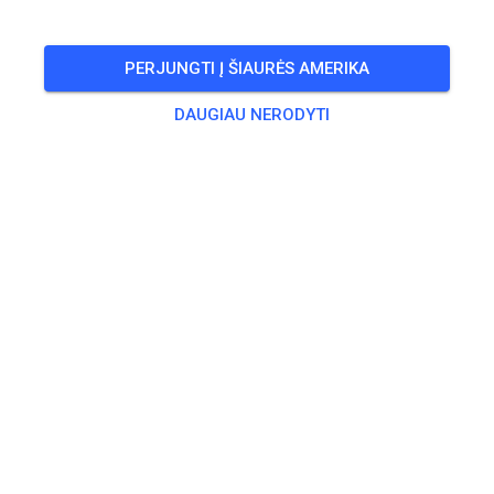
RENGINYS BAIGĖSI!
Jugend und Anfängertraining
PERJUNGTI Į ŠIAURĖS AMERIKA
06
13
šeštadienis
09:00
-
12:00
DAUGIAU NERODYTI
inklusive Begleitpersonen von Kindern
Treniruotė
Erwachsene
20,00 €
Jugendliche
10,00 €