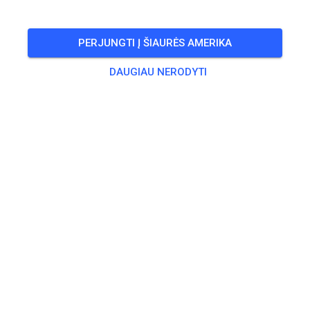
🎟️
18 Svečių
,
25 Narių
PERJUNGTI Į ŠIAURĖS AMERIKA
DAUGIAU NERODYTI
Treniruotė
Erwachsene
20,00 €
Jugendliche
10,00 €