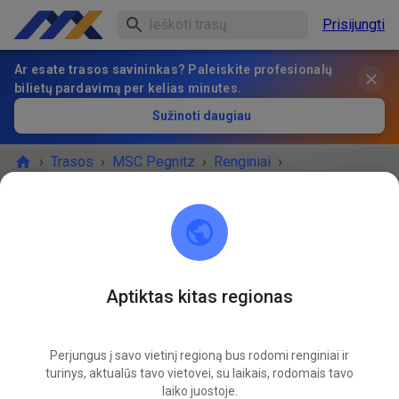
Prisijungti
Ar esate trasos savininkas? Paleiskite profesionalų
bilietų pardavimą per kelias minutes.
Sužinoti daugiau
›
Trasos
›
MSC Pegnitz
›
Renginiai
›
Freies Training MX & Enduro
MSC Pegnitz
Scharthammer
Aptiktas kitas regionas
RENGINYS BAIGĖSI!
Perjungus į savo vietinį regioną bus rodomi renginiai ir
Freies Training MX & Enduro
turinys, aktualūs tavo vietovei, su laikais, rodomais tavo
04
28
laiko juostoje.
antradienis
14:00
-
18:00