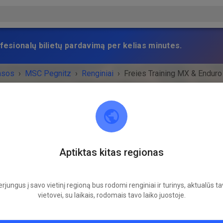
fesionalų bilietų pardavimą per kelias minutes.
asos
›
MSC Pegnitz
›
Renginiai
›
Freies Training MX & Enduro
MSC Pegnitz
Aptiktas kitas regionas
Scharthammer
NYS BAIGĖSI!
rjungus į savo vietinį regioną bus rodomi renginiai ir turinys, aktualūs t
vietovei, su laikais, rodomais tavo laiko juostoje.
Freies Training MX & Enduro
ketvirtadienis
14:00
-
18:00