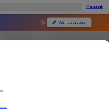
Prisijungti
Sužinoti daugiau
avo