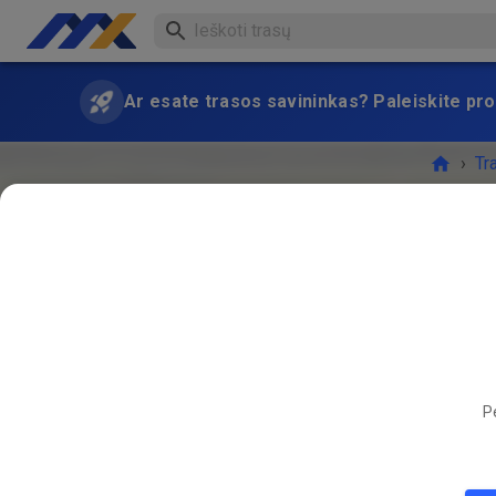
Ar esate trasos savininkas? Paleiskite pro
›
Tr
RENGI
Pe
09
18