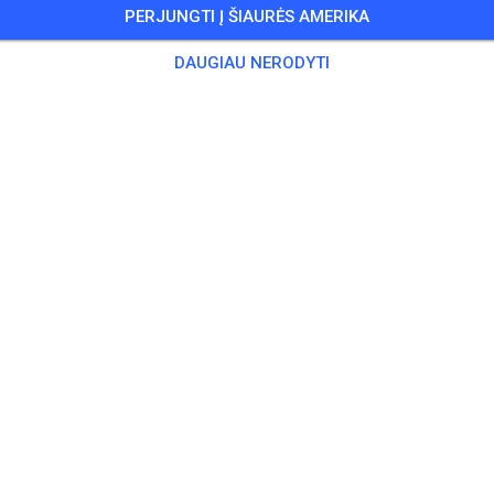
PERJUNGTI Į ŠIAURĖS AMERIKA
 Svečių
,
13 Narių
DAUGIAU NERODYTI
iruotė
chsene
20,00
ndliche
10,00