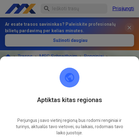
Prisijungti
Ar esate trasos savininkas? Paleiskite profesionalų
bilietų pardavimą per kelias minutes.
Sužinoti daugiau
›
Trasos
›
MSC Schnaitheim
›
Renginiai
›
Gäste- und Mitgliedertraining
MSC Schnaitheim
Aptiktas kitas regionas
89520 Heidenheim an der Brenz
RENGINYS BAIGĖSI!
Perjungus į savo vietinį regioną bus rodomi renginiai ir
turinys, aktualūs tavo vietovei, su laikais, rodomais tavo
Gäste- und Mitgliedertraining
08
laiko juostoje.
27
trečiadienis
17:00
-
20:00