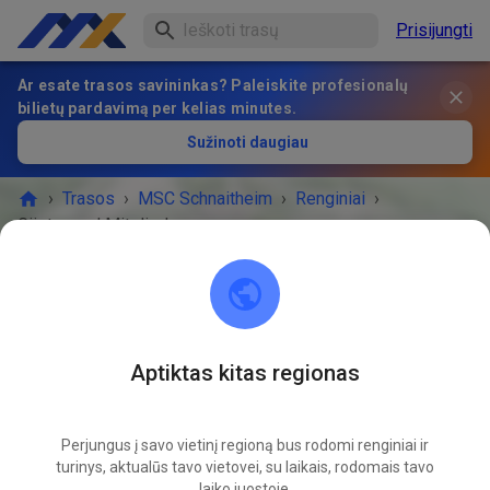
Prisijungti
Ar esate trasos savininkas? Paleiskite profesionalų
bilietų pardavimą per kelias minutes.
Sužinoti daugiau
›
Trasos
›
MSC Schnaitheim
›
Renginiai
›
Gäste- und Mitgliedertraining
MSC Schnaitheim
89520 Heidenheim an der Brenz
Aptiktas kitas regionas
RENGINYS BAIGĖSI!
Perjungus į savo vietinį regioną bus rodomi renginiai ir
Gäste- und Mitgliedertraining
06
turinys, aktualūs tavo vietovei, su laikais, rodomais tavo
07
sekmadienis
09:00
-
12:10
laiko juostoje.