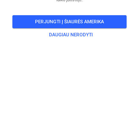
Trainingszeiten:
PERJUNGTI Į ŠIAURĖS AMERIKA
9:00 Uhr – 9:15 Uhr Jugend
9:15 Uhr – 9:55 Uhr Erwachsene
DAUGIAU NERODYTI
9:55 Uhr – 10:15 Uhr Jugend
10:15 Uhr – 10:55 Uhr Erwachsene
10:55 Uhr – 11:15 Uhr Jugend
11:15 Uhr - 11:55 Uhr Erwachsene
11:55 Uhr – 12:10 Uhr Jugend
Jugend = bis 85ccm, Erwachsene = ab 85ccm
🎟️
18 Svečių
,
20 Narių
Treniruotė
Beifahrer/-in Seitenwagen
0,00 €