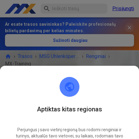
Prisijungti
Ar esate trasos savininkas? Paleiskite profesionalų
bilietų pardavimą per kelias minutes.
Sužinoti daugiau
›
Trasos
›
MSG Uhlenköper e. V.
›
Renginiai
›
MX-Training
MSG Uhlenköper e. V.
Uhlenköper-Ring
Aptiktas kitas regionas
RENGINYS BAIGĖSI!
MX-Training
Perjungus į savo vietinį regioną bus rodomi renginiai ir
04
30
turinys, aktualūs tavo vietovei, su laikais, rodomais tavo
ketvirtadienis
10:00
-
18:00