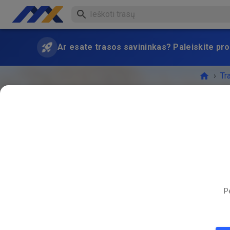
Ar esate trasos savininkas? Paleiskite pro
›
Tr
RENGI
Pe
10
04