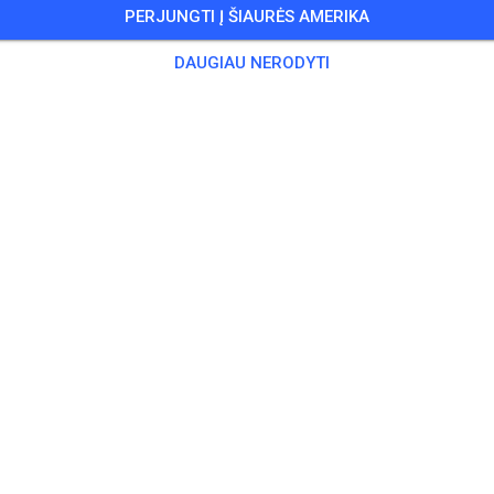
PERJUNGTI Į ŠIAURĖS AMERIKA
rertraining
DAUGIAU NERODYTI
 Svečių
,
10 Narių
iruotė
chsene Ganztags
20,00
chsene Halber Tag
15,00
er
10,00