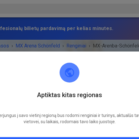
fesionalų bilietų pardavimą per kelias minutes.
asos
›
MX Arena Schönfeld
›
Renginiai
›
MX-Arenba-Schönfel
MX Arena Schönfeld
Aptiktas kitas regionas
16321 Bernau bei Berlin
NYS BAIGĖSI!
rjungus į savo vietinį regioną bus rodomi renginiai ir turinys, aktualūs t
vietovei, su laikais, rodomais tavo laiko juostoje.
MX-Arenba-Schönfeld
šeštadienis
09:00
-
18:00