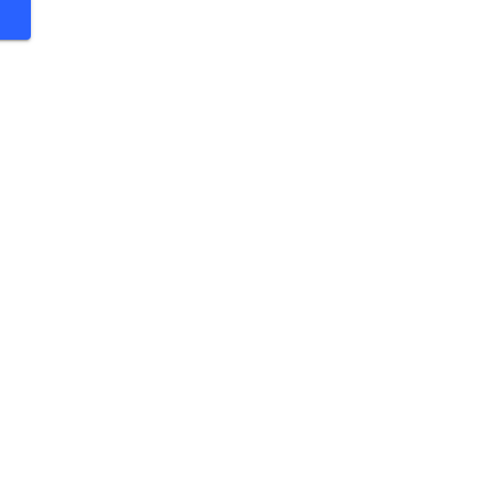
 €
 €
 €