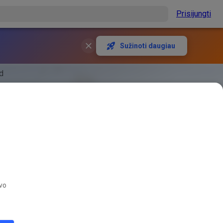
Prisijungti
Sužinoti daugiau
d
avo