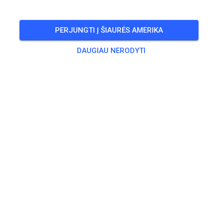
Keine Pocketbikes!
PERJUNGTI Į ŠIAURĖS AMERIKA
🎟️
10 Svečių
,
10 Narių
DAUGIAU NERODYTI
Treniruotė
Child
15,00 €