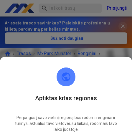
Prisijungti
Ar esate trasos savininkas? Paleiskite profesionalų
bilietų pardavimą per kelias minutes.
Sužinoti daugiau
›
Trasos
›
MxPark Münster
›
Renginiai
›
Kinderstrecke
MxPark Münster
48268 Greven
Aptiktas kitas regionas
RENGINYS BAIGĖSI!
Perjungus į savo vietinį regioną bus rodomi renginiai ir
Kinderstrecke
turinys, aktualūs tavo vietovei, su laikais, rodomais tavo
05
09
laiko juostoje.
šeštadienis
10:00
-
17:00