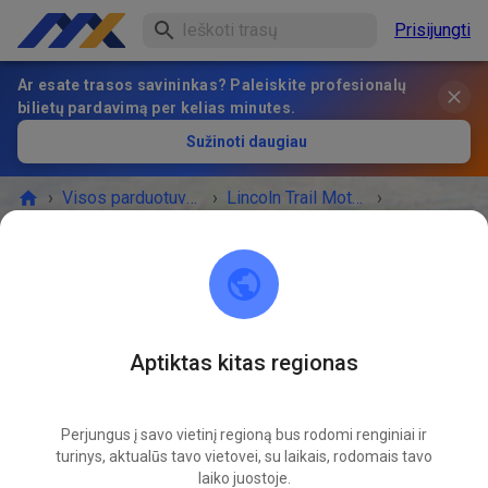
Prisijungti
Ar esate trasos savininkas? Paleiskite profesionalų
bilietų pardavimą per kelias minutes.
Sužinoti daugiau
›
Visos parduotuvės
›
Lincoln Trail Motosports
›
Stovyklavietės
Stovyklavietės
BILIETAI PARDUOTUVĖ
Prieinamos pasiūlymos
Aptiktas kitas regionas
Perjungus į savo vietinį regioną bus rodomi renginiai ir
turinys, aktualūs tavo vietovei, su laikais, rodomais tavo
laiko juostoje.