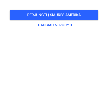
🎟️
100 Svečių
,
100 Narių
PERJUNGTI Į ŠIAURĖS AMERIKA
Treniruotė
DAUGIAU NERODYTI
Trainingsticket Fahrrad ab 15 Jahren/Erwachsene
5,00 €
Trainingsticket Fahrrad bis 14 Jahre
0,00 €
Trainingsticket Motorrad bis 14 Jahre
0,00 €
Trainingsticket Motorrad Erwachsene
10,00 €
Trainingsticket Motorrad Schüler/Studenten ab 15 Jahren
5,00 €