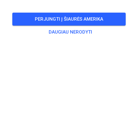
Freies Training auf dem Vereinsgelände
PERJUNGTI Į ŠIAURĖS AMERIKA
🎟️
100 Svečių
,
100 Narių
DAUGIAU NERODYTI
Treniruotė
Trainingsticket Fahrrad ab 15 Jahren/Erwachsene
5,00 €
Trainingsticket Fahrrad bis 14 Jahre
0,00 €
Trainingsticket Motorrad bis 14 Jahre
0,00 €
Trainingsticket Motorrad Erwachsene
10,00 €
Trainingsticket Motorrad Schüler/Studenten ab 15 Jahren
5,00 €