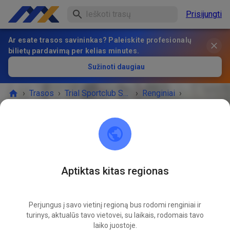
Prisijungti
Ar esate trasos savininkas? Paleiskite profesionalų
bilietų pardavimą per kelias minutes.
Sužinoti daugiau
›
Trasos
›
Trial Sportclub Schönborn e.V. im ADAC
›
Renginiai
›
Freies Training
Trial Sportclub Schönborn e.V. im ADAC
03253 Schönborn
Aptiktas kitas regionas
RENGINYS BAIGĖSI!
Perjungus į savo vietinį regioną bus rodomi renginiai ir
Freies Training
turinys, aktualūs tavo vietovei, su laikais, rodomais tavo
04
09
laiko juostoje.
ketvirtadienis
08:00
-
20:00