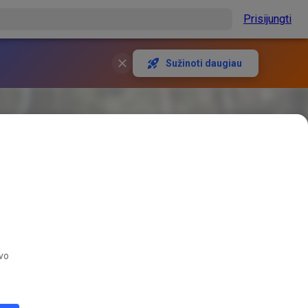
Prisijungti
Sužinoti daugiau
avo