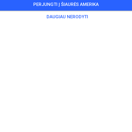
PERJUNGTI Į ŠIAURĖS AMERIKA
Training auf dem Vereinsgelände
DAUGIAU NERODYTI
0 Svečių
,
100 Narių
iruotė
ningsticket Fahrrad ab 15 Jahren/Erwachsene
5,00
ingsticket Fahrrad bis 14 Jahre
0,00
ingsticket Motorrad bis 14 Jahre
0,00
ningsticket Motorrad Erwachsene
10,00
ningsticket Motorrad Schüler/Studenten ab 15 Jahren
5,00