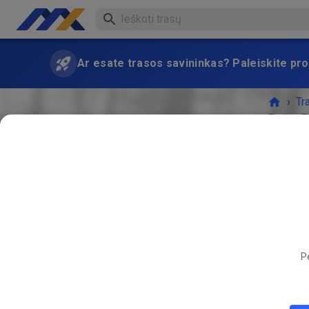
Ar esate trasos savininkas? Paleiskite pro
›
Tr
Freies T
RENGI
Pe
03
13