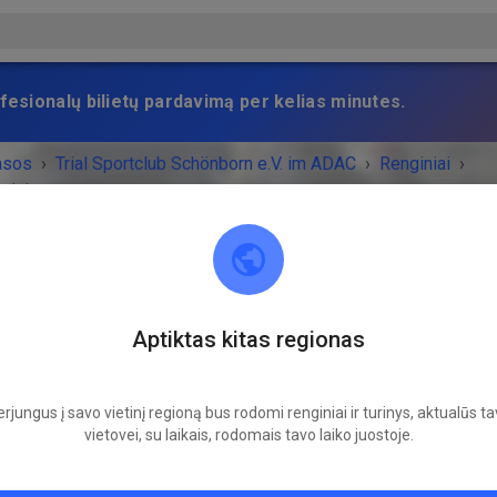
fesionalų bilietų pardavimą per kelias minutes.
asos
›
Trial Sportclub Schönborn e.V. im ADAC
›
Renginiai
›
raining
Trial Sportclub Schönborn e.V. im ADAC
Aptiktas kitas regionas
03253 Schönborn
NYS BAIGĖSI!
rjungus į savo vietinį regioną bus rodomi renginiai ir turinys, aktualūs t
vietovei, su laikais, rodomais tavo laiko juostoje.
Freies Training
penktadienis
08:00
-
20:00