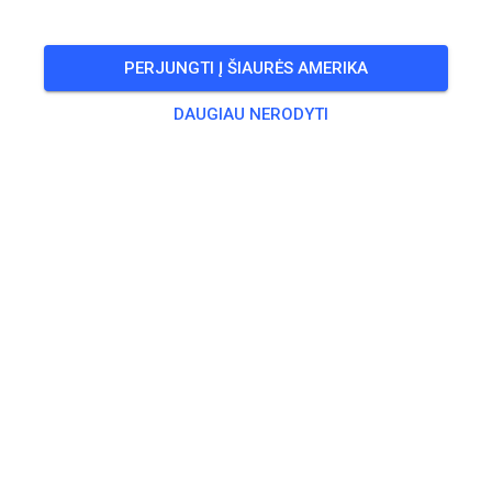
🎟️
100 Svečių
,
100 Narių
PERJUNGTI Į ŠIAURĖS AMERIKA
Treniruotė
DAUGIAU NERODYTI
Trainingsticket Fahrrad ab 15 Jahren/Erwachsene
5,00 €
Trainingsticket Fahrrad bis 14 Jahre
0,00 €
Trainingsticket Motorrad bis 14 Jahre
0,00 €
Trainingsticket Motorrad Erwachsene
10,00 €
Trainingsticket Motorrad Schüler/Studenten ab 15 Jahren
5,00 €