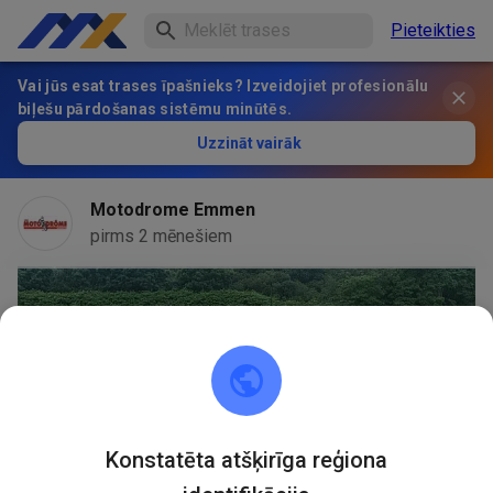
Pieteikties
Vai jūs esat trases īpašnieks? Izveidojiet profesionālu
biļešu pārdošanas sistēmu minūtēs.
Uzzināt vairāk
Motodrome Emmen
pirms 2 mēnešiem
Konstatēta atšķirīga reģiona