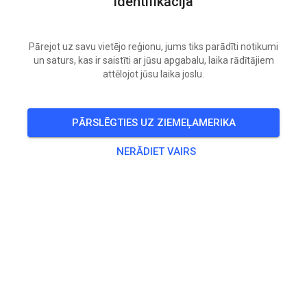
identifikācija
Pārejot uz savu vietējo reģionu, jums tiks parādīti notikumi
un saturs, kas ir saistīti ar jūsu apgabalu, laika rādītājiem
attēlojot jūsu laika joslu.
PĀRSLĒGTIES UZ ZIEMEĻAMERIKA
NERĀDIET VAIRS
Morgen toch open voor training!!
ZIE HET VERSCHIL TUSSEN VANOCHTEND EN
VANMIDDAG!
Vanochtend kwamen we op de baan en deze stond op
meerdere plekken. Water zo goed als kwaad eraf laten
lopen maar veel zachte plekke bleven over. De baan
was verhuurd 3 trainers met grote groep rijders die wel