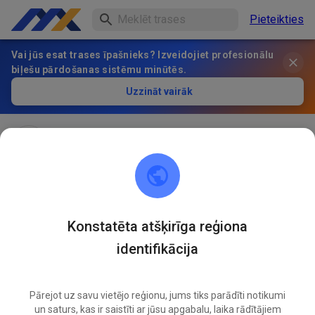
Pieteikties
Vai jūs esat trases īpašnieks? Izveidojiet profesionālu
biļešu pārdošanas sistēmu minūtēs.
Uzzināt vairāk
MxPark Münster
pirms 2 mēnešiem
Hallo! Schon wieder Gewitter am MXP und schon
wieder alles Pampe!🙆 Am Mittwoch/ 10.06 bleibt der
MXP leider auch geschlossen! Hoffen wir auf das
Konstatēta atšķirīga reģiona
Wochenende, die Aussichten sind gut!
identifikācija
485
5
Pārejot uz savu vietējo reģionu, jums tiks parādīti notikumi
un saturs, kas ir saistīti ar jūsu apgabalu, laika rādītājiem