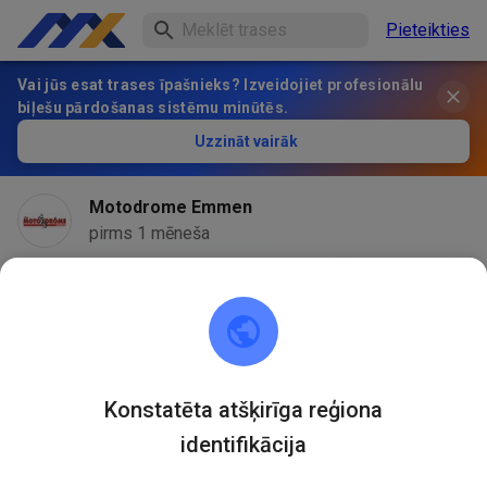
Pieteikties
Vai jūs esat trases īpašnieks? Izveidojiet profesionālu
biļešu pārdošanas sistēmu minūtēs.
Uzzināt vairāk
Motodrome Emmen
pirms 1 mēneša
Konstatēta atšķirīga reģiona
identifikācija