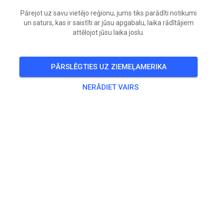
Pārejot uz savu vietējo reģionu, jums tiks parādīti notikumi
un saturs, kas ir saistīti ar jūsu apgabalu, laika rādītājiem
attēlojot jūsu laika joslu.
PĀRSLĒGTIES UZ ZIEMEĻAMERIKA
NERĀDIET VAIRS
Vandaag open!!
vanaf 8:30 uur tot 10:55 vd jeugd en van 11 tot 16:30 in
groepen voor iedereen.
Baan is geschoven en ligt er lekker in. Temperaturen
zijn aangenaam. Volgende week open t/m donderdag.
Volgend weekend gesloten i.v.m. groot
autospeedwayevenement..