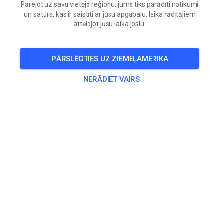
Pārejot uz savu vietējo reģionu, jums tiks parādīti notikumi
un saturs, kas ir saistīti ar jūsu apgabalu, laika rādītājiem
attēlojot jūsu laika joslu.
PĀRSLĒGTIES UZ ZIEMEĻAMERIKA
NERĀDIET VAIRS
Pluk de dag
Vandaag open van 8 tot 13 uur.
Baan is geschoven en gesproeid.
Om 8,9 en 10 uur half uur voor jeugd t/m 85.
Om half 9, half 10 en vanaf half 11 tot 13 uur voor