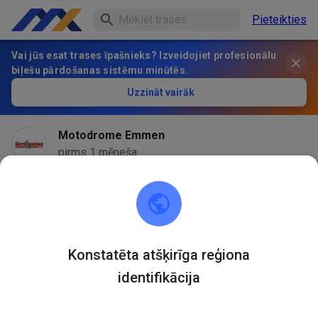
Pieteikties
Vai jūs esat trases īpašnieks? Izveidojiet profesionālu
biļešu pārdošanas sistēmu minūtēs.
Uzzināt vairāk
Motodrome Emmen
pirms 1 mēneša
Konstatēta atšķirīga reģiona
identifikācija