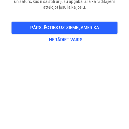
un saturs, kas ir saistīti ar jūsu apgabalu, laika rādītājiem
attēlojot jūsu laika joslu.
PĀRSLĒGTIES UZ ZIEMEĻAMERIKA
NERĀDIET VAIRS
🤩💥💪
TREŠD.
Freies Training
08
320
1