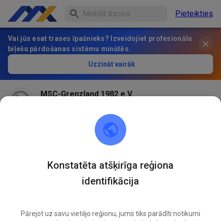
Pieteikties
Vai jūs esat trases īpašnieks? Izveidojiet profesionālu
biļešu pārdošanas sistēmu minūtēs.
Uzzināt vairāk
MSC-Grenzland 1982 e.V.
pirms 1 mēneša
Konstatēta atšķirīga reģiona
identifikācija
Pārejot uz savu vietējo reģionu, jums tiks parādīti notikumi