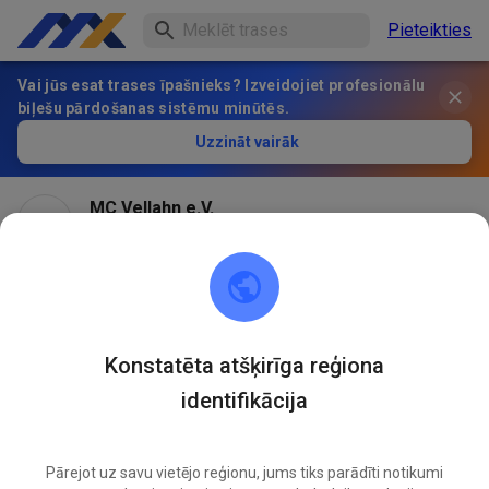
Pieteikties
Vai jūs esat trases īpašnieks? Izveidojiet profesionālu
biļešu pārdošanas sistēmu minūtēs.
Uzzināt vairāk
MC Vellahn e.V.
pirms 2 mēnešiem
Die MX-Strecke bleibt den Rest des Juni's
geschlossen!!!
Konstatēta atšķirīga reģiona
503
0
identifikācija
Pārejot uz savu vietējo reģionu, jums tiks parādīti notikumi